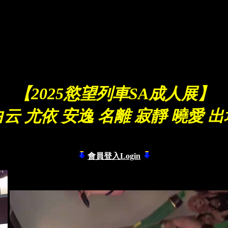
【2025慾望列車SA成人展】
白云 尤依 安逸 名離 寂靜 曉愛 出
會員登入Login