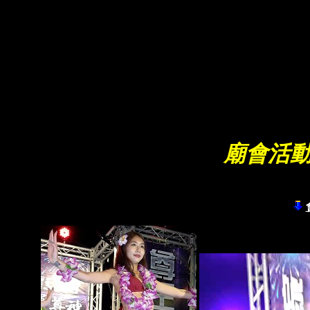
C
廟會活動辣