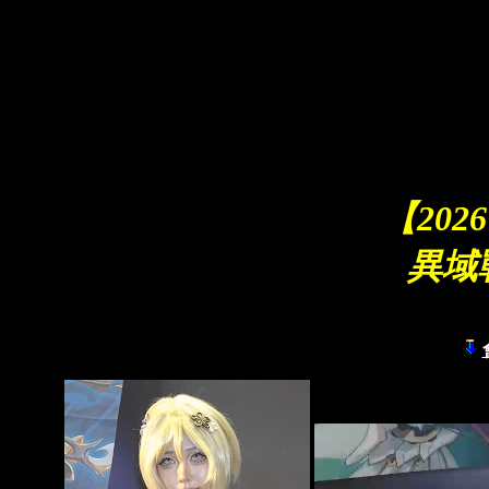
C
【20
異域戰